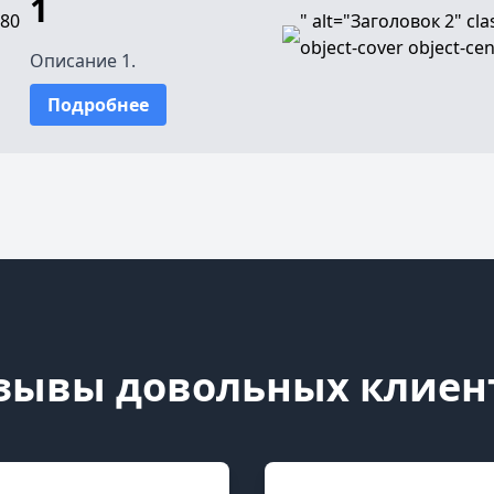
1
-80
" alt="Заголовок 2" cla
object-cover object-ce
Описание 1.
Подробнее
зывы довольных клиен