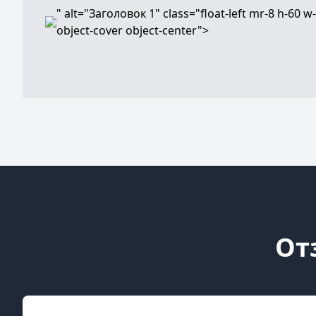
" alt="Заголовок 1" class="float-left mr-8 h-60 w
object-cover object-center">
От