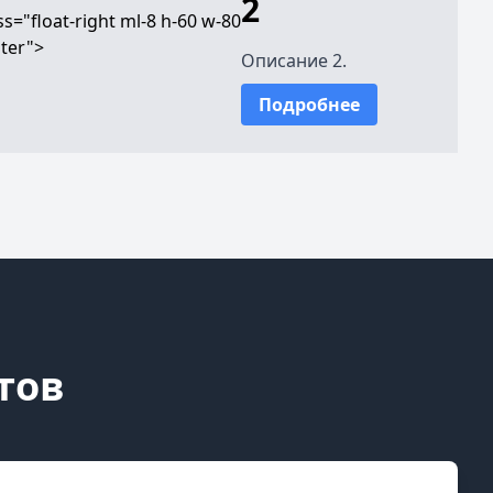
2
ss="float-right ml-8 h-60 w-80
nter">
Описание 2.
Подробнее
тов